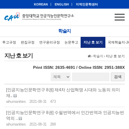
KOREAN
ENGLISH
지역인문학센터
학술지
투고규정
편집규정
연구윤리규정
논문투고
지난 호 보기
국제학술지-J
지난 호 보기
›
학술지
›
지난 호 보기
eISSN: 2951-388X
Print ISSN: 2635-4691 / Online ISSN: 2951-388X
검색
[인공지능인문학연구 8권] 제4차 산업혁명 시대와 노동의 의미
재..
aihumanities
2021-08-31
473
[인공지능인문학연구 8권] 수필번역에서 인간번역과 인공지능번
역의 ..
aihumanities
2021-08-31
288