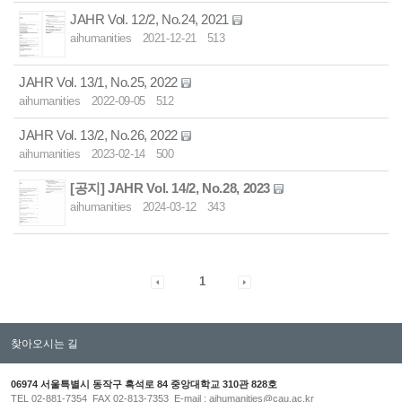
JAHR Vol. 12/2, No.24, 2021
aihumanities
2021-12-21
513
JAHR Vol. 13/1, No.25, 2022
aihumanities
2022-09-05
512
JAHR Vol. 13/2, No.26, 2022
aihumanities
2023-02-14
500
[공지]
JAHR Vol. 14/2, No.28, 2023
aihumanities
2024-03-12
343
1
찾아오시는 길
06974 서울특별시 동작구 흑석로 84 중앙대학교 310관 828호
TEL 02-881-7354 FAX 02-813-7353 E-mail : aihumanities@cau.ac.kr