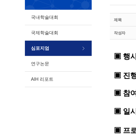
국내학술대회
제목
국제학술대회
작성자
심포지엄
▣
행
연구논문
▣
진행
AIH 리포트
▣
참여
▣
일
▣
프