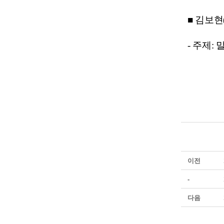
■ 김보
- 주제
이전
-
다음