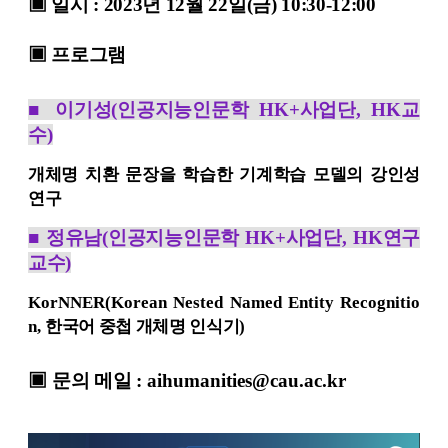
▣ 일시 : 2023년 12월 22일(금) 10:30-12:00
▣ 프로그램
■
이기성
(
인공지능인문학
HK+
사업단
, HK
교
수
)
개체명 치환 문장을 학습한 기계학습 모델의 강인성
연구
■
정유남
(
인공지능인문학
HK+
사업단
, HK
연구
교수
)
KorNNER(Korean Nested Named Entity Recognitio
n,
한국어 중첩 개체명 인식기
)
▣
문의 메일
:
aihumanities@cau.ac.k
r