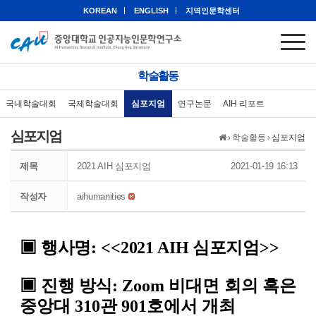
KOREAN
ENGLISH
지역인문학센터
학술활동
국내학술대회
국제학술대회
심포지엄
연구논문
AIH 리포트
심포지엄
›
학술활동
›
심포지엄
제목
2021 AIH 심포지엄
2021-01-19 16:13
작성자
aihumanities
▣
행사명
: <<
2021 AIH 심포지엄
>>
▣
진행 방식
: Zoom 비대면 회의 혹은
중앙대 310관 901호에서 개최