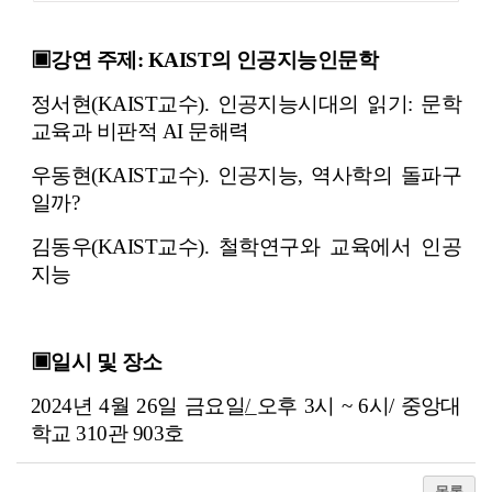
▣강연 주제
: KAIST
의 인공지능인문학
정서현
(KAIST
교수
).
인공지능시대의 읽기
:
문학
교육과 비판적
AI
문해력
우동현
(KAIST
교수
).
인공지능
,
역사학의 돌파구
일까
?
김동우
(KAIST
교수
).
철학연구와 교육에서 인공
지능
▣일시 및 장소
2024
년
4
월
26
일 금요일
/
오후
3
시
~ 6
시/
중앙대
학교
310
관
903
호
목록