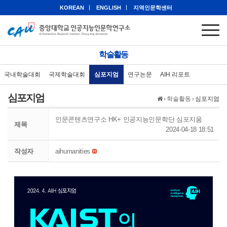
KOREAN
ENGLISH
지역인문학센터
학술활동
국내학술대회
국제학술대회
심포지엄
연구논문
AIH 리포트
심포지엄
›
학술활동
›
심포지엄
인문콘텐츠연구소 HK+ 인공지능인문학단 심포지움
제목
2024-04-18 18:51
작성자
aihumanities