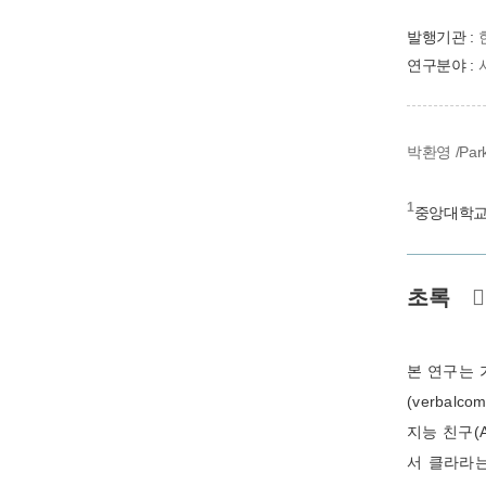
발행기관 :
연구분야 :
박환영 /Park
1
중앙대학
초록
본 연구는 가
(verbal
지능 친구(
서 클라라는