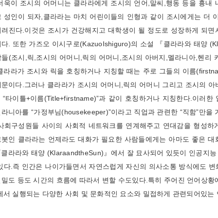
더욱이 조시의 어머니는 클라라에게 조시의 언어, 말씨, 행동 등을 흉내
 성인이 되자, 클라라는 마치 어린이들의 인형과 같이 조시에게는 더 
려진다. 이것은 조시가 건강해지고 대학생이 될 정도로 성장하게 되면
. 또한 가즈오 이시구로(Kazuo Ishiguro)의 소설 『클라라와 태양 (Kl
들(조시, 릭, 조시의 어머니, 릭의 어머니, 조시의 아버지, 멜라니아, 헨
 클라라가 조시와 릭을 호칭하거나 지칭할 때는 주로 그들의 이름(first
문이다. 그러나 클라라가 조시의 어머니, 릭의 어머니 그리고 조시의 아
혹은 “타이틀+이름(Title+first name)”과 같이 호칭하거나 지칭한
라니아를 “가정부님(housekeeper)”이라고 직업과 관련한 “직함”만
 사회구성원들 사이의 사회적 네트워크를 연계해주고 연대감을 형성하게
봇인 클라라는 언제라도 대화가 필요한 사람들에게는 아마도 좋은 대화상대자가
『클라라와 태양 (Klara and the Sun)』에서 잘 묘사되어 있듯이
있다. 즉 인간은 나이가들면서 자연스럽게 자신의 의사소통 방식에도 변화
밀도 등도 시간의 흐름에 따라서 변할 수도있다. 특히 주어진 언어상황
에서 실행되는 다양한 사회 및 문화적인 요소와 밀접하게 관련되어있는