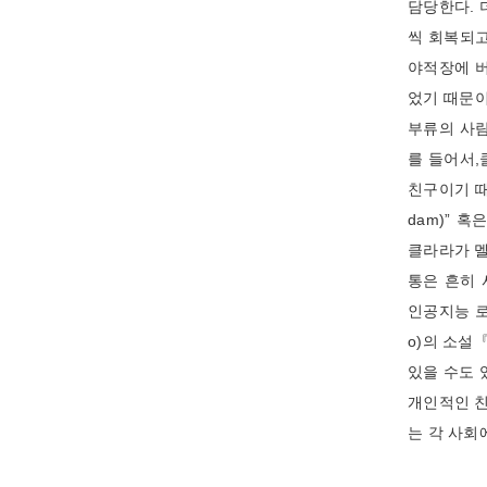
담당한다. 
씩 회복되고
야적장에 버
었기 때문이다
부류의 사람
를 들어서,
친구이기 때
dam)” 
클라라가 멜
통은 흔히
인공지능 로
o)의 소설
있을 수도 
개인적인 친
는 각 사회