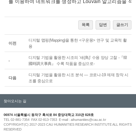
를 이용하여 네트워크를 생성하고 Louvain 알고리즘을 
목록
답변
글쓰기
디지털 맵핑(Mapping)을 통한 <구운몽> 연구 및 교육적 활
이전
용
디지털 기법을 활용한 시조의 ‘새(鳥)’ 수용 양상 고찰 -『韓
-
國時調大事典』 수록 작품을 중심으로-
디지털 기법을 활용한 시조 분석 ― 코로나-19 제재 창작 시
다음
조를 중심으로
찾아오시는 길
06974 서울특별시 동작구 흑석로 84 중앙대학교 310관 828호
TEL 02-881-7354 FAX 02-813-7353 E-mail : aihumanities@cau.ac.kr
COPYRIGHT(C) 2017-2023 CAU HUMANITIES RESEARCH INSTITUTE ALL RIGHTS
RESERVED