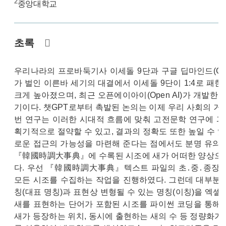
2
중앙대학교
초록
우리나라의 프로바둑기사 이세돌 9단과 구글 딥마인드(Googl
가 벌인 이른바 세기의 대결에서 이세돌 9단이 1:4로 패한
크게 높아졌으며, 최근 오픈에이아이(Open AI)가 개발한
기이다. 챗GPT로부터 촉발된 논의는 이제 우리 사회의 거
번 연구는 이러한 시대적 흐름에 맞춰 고전문학 연구에 과
획기적으로 절약할 수 있고, 결과의 정확도 또한 높일 수 
로운 접근의 가능성을 마련해 준다는 점에서도 분명 유의미
『韓國時調大事典』에 수록된 시조에 새가 어떠한 양상으로
다. 우선 『韓國時調大事典』텍스트 파일의 초․중․종장의
모든 시조를 수집하는 작업을 진행하였다. 그런데 대부분의
칭(대표 명칭)과 표현상 변형될 수 있는 명칭(이칭)을 엑셀
새를 표현하는 단어가 포함된 시조를 파이썬 코딩을 통해 
새가 등장하는 위치, 동시에 출현하는 새의 수 등 정량화가