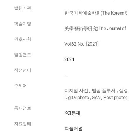
발행기관
한국미학예술학회(The Korean Society 
학술지명
美學·藝術學硏究(The Journal of Aesth
권호사항
Vol.62 No.- [2021]
발행연도
2021
작성언어
-
주제어
디지털 사진
,
빌렘 플루서
,
생성
Digital photo
,
GAN
,
Post photogr
등재정보
KCI등재
자료형태
학술저널