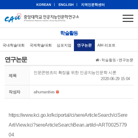
KOREAN
ENGLISH
지역인문학센터
학술활동
국내학술대회
국제학술대회
심포지엄
연구논문
AIH 리포트
연구논문
›
학술활동
›
연구논문
인문콘텐츠의 확장을 위한 인공지능인문학 시론
제목
2020-06-29 15:04
작성자
aihumanities
https://www.kci.go.kr/kciportal/ci/sereArticleSearch/ciSere
ArtiView.kci?sereArticleSearchBean.artiId=ART0025779
04