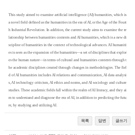
This study aimed to examine artificial intelligence (AI) humanities, which is
a novel field defined as the humanities in the era of AI, or the Age of the Fourt
h Industrial Revolution. In addition, the current study aims to examine the re
lationship between humanities contents and AI humanities, which is a new di
scipline of humanities in the context of technological advances. AI humaniti
es is seen as the expansion of the humanities—a set of disciplines that explor
es the human nature—in terms of cultural and humanities contents through t
he academic disciplines created through changes in methodologies. The fiel
d of AI humanities includes AI relations and communication, AI data analysi
s, AI technology criticism, AI ethics and norms, and AI sociology and culture
studies. These academic fields fall within the realm of AI literacy, and they ai
m to understand and diagnose the era of AI, in addition to predicting the futu
re, by studying and utilizing AI.
목록
답변
글쓰기