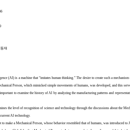
46
9
CI등재
lligence (AI) is a machine that “imitates human thinking.” The desire to create such a mechanism 
Mechanical Person, which mimicked simple movements of humans, was developed, and this served
s important to examine the history of AI by analyzing the manufacturing patterns and representati
ines the level of recognition of science and technology through the discussions about the Mech
 current AI technology.
pt to make a Mechanical Person, whose behavior resembled that of humans, was introduced to J