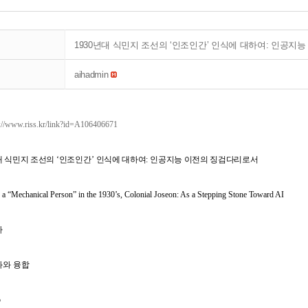
1930년대 식민지 조선의 ‘인조인간’ 인식에 대하여: 인공지
aihadmin
p://www.riss.kr/link?id=A106406671
대 식민지 조선의
‘
인조인간
’
인식에 대하여
:
인공지능 이전의 징검다리로서
f a “Mechanical Person” in the 1930’s, Colonial Joseon: As a Stepping Stone Toward AI
라
화와 융합
5