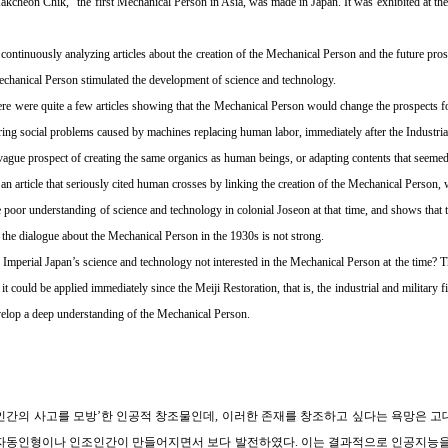
akcheon Chik,” the first Mechanical Person in Asia, was made in Japan. It was exhibited at th
continuously analyzing articles about the creation of the Mechanical Person and the future pros
echanical Person stimulated the development of science and technology.
here were quite a few articles showing that the Mechanical Person would change the prospects fo
ing social problems caused by machines replacing human labor, immediately after the Industria
 vague prospect of creating the same organics as human beings, or adapting contents that seemed 
an article that seriously cited human crosses by linking the creation of the Mechanical Person,
e poor understanding of science and technology in colonial Joseon at that time, and shows that 
d the dialogue about the Mechanical Person in the 1930s is not strong.
mperial Japan’s science and technology not interested in the Mechanical Person at the time? 
it could be applied immediately since the Meiji Restoration, that is, the industrial and military 
velop a deep understanding of the Mechanical Person.
인간의 사고를 모방’한 인공적 창조물인데, 이러한 존재를 창조하고 싶다는 욕망은 고
자동인형이나 인조인간이 만들어지면서 보다 발전하였다. 이는 결과적으로 인공지능을