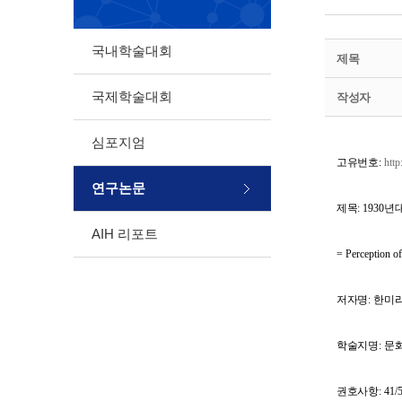
국내학술대회
제목
국제학술대회
작성자
심포지엄
고유번호
:
htt
연구논문
제목
:
1930
년
AIH 리포트
= Perception o
저자명
:
한미
학술지명
:
문
권호사항
: 41/