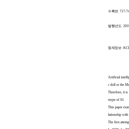
수록면
: 717-7
발행년도
: 201
등재정보
: K
Artificial inte
c doll or the 
Therefore, it i
otype of AI.
This paper exam
lationship with
The first attem