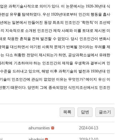
은 과학기술사적으로 의미가 있다. 이 논문에서는 1920-30년대 식
련성 유무를 탐색하였다. 우선 1920년대로부터 인간의 행동을 흡사
9년에는 일본에서 만들어진 동양 최초의 인조인간 ‘학천칙’이 조선박
대까지 지속적으로 소개된 인조인간 제작 사례와 이를 토대로 제시된 미
로 작용한 흔적을 전혀 발견할 수 없었다. 당시 인조인간이 변화시
 영역을 대신하면서 야기된 사회적 문제가 반복될 것이라는 우려를 제
다는 다소 허황한 전망이 제시되는가 하면, 공상과학소설에서 유래한
 물리학에 기초하여야 하는 인조인간의 제작을 우생학과 결부시켜 인
준을 드러내고 있으며, 해방 이후 과학기술의 발전과 1930년대 인
기술이 인조인간에 관심이 없었던 이유는 무엇인가? 메이지 유신 이
발전했기 때문이다. 당연히 그에 종속되었던 식민지조선에서도 인조인
목록
답변
글쓰기
aihumanities
2024-04-13
서
aihadmin
2019-12-10