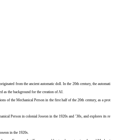
originated from the ancient automatic doll. In the 20th century, the automati
 as the background for the creation of AI.
ons of the Mechanical Person in the first half of the 20th century, as a prot
anical Person in colonial Joseon in the 1920s and ’30s, and explores its re
oseon in the 1920s.