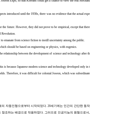
e Joseon Expo, so that Koreans could get a chance to view the real Mechani
pects introduced until the 1930s, there was no evidence that the actual expe
r the future. However, they did not prove to be empirical, except that there
l Revolution.
to emanate from science fiction to instill uncertainty among the public.
 which should be based on engineering or physics, with eugenics.
the relationship between the development of science and technology after th
This is because Japanese modern science and technology developed only in t
fields. Therefore, it was difficult for colonial Joseon, which was subordinate
대의 자동인형으로부터 시작되었다. 20세기에는 인간의 간단한 동작
 창조하는 배경으로 작용하였다. 그러므로 인공지능의 원형으로서,