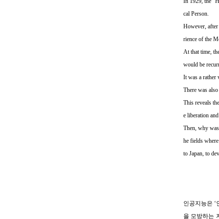
In 1929, the “H
cal Person.
However, after 
rience of the M
At that time, t
would be recurr
It was a rather
There was also 
This reveals th
e liberation an
Then, why was I
he fields where 
to Japan, to de
인공지능은 ‘
을 모방하는 