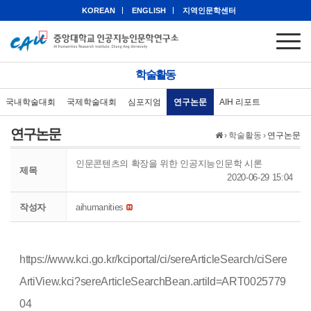
KOREAN
ENGLISH
지역인문학센터
학술활동
국내학술대회
국제학술대회
심포지엄
연구논문
AIH 리포트
연구논문
›
학술활동
›
연구논문
인문콘텐츠의 확장을 위한 인공지능인문학 시론
제목
2020-06-29 15:04
작성자
aihumanities
https://www.kci.go.kr/kciportal/ci/sereArticleSearch/ciSere
ArtiView.kci?sereArticleSearchBean.artiId=ART0025779
04