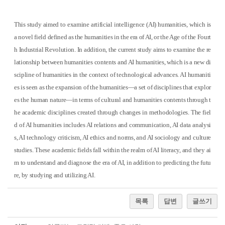
This study aimed to examine artificial intelligence (AI) humanities, which is
a novel field defined as the humanities in the era of AI, or the Age of the Fourt
h Industrial Revolution. In addition, the current study aims to examine the re
lationship between humanities contents and AI humanities, which is a new di
scipline of humanities in the context of technological advances. AI humaniti
es is seen as the expansion of the humanities—a set of disciplines that explor
es the human nature—in terms of cultural and humanities contents through t
he academic disciplines created through changes in methodologies. The fiel
d of AI humanities includes AI relations and communication, AI data analysi
s, AI technology criticism, AI ethics and norms, and AI sociology and culture
studies. These academic fields fall within the realm of AI literacy, and they ai
m to understand and diagnose the era of AI, in addition to predicting the futu
re, by studying and utilizing AI.
목록
답변
글쓰기