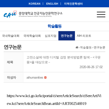
KOREAN
ENGLISH
지역인문학센터
학술활동
국내학술대회
국제학술대회
심포지엄
연구논문
AIH 리포트
연구논문
›
학술활동
›
연구논문
고전소설에 대한 디지털 감정 분석방법론 탐색－<구운
제목
몽>을 대상으로－
2020-06-26 17:02
작성자
aihumanities
https://www.kci.go.kr/kciportal/ci/sereArticleSearch/ciSereArtiVi
ew.kci?sereArticleSearchBean.artiId=ART002546919