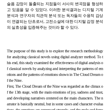
슬픔 감정이 돌출되는 지점들이 서사의 변곡점을 형성하
고 있음을 알 수 있었다. 이러한 분석결과는 디지털 기계
분석과 연구자의 직관적 분석 또는 독자들의 수용적 감상
이 연결되는 단초로서, 고전소설에 대한 디지털 감정 분석
의 실효성을 입증해주는 것이라 할 수 있다.
The purpose of this study is to explore the research methodology
for analyzing classical novels using digital analyzer method. To t
his end, this study examined the effectiveness of digital analysis o
f classical novels by analyzing and interpreting the patterns of em
otions and the patterns of emotions shown in The Cloud Dream o
f the Nine.
First, The Cloud Dream of the Nine was regarded as the climax o
f the 13th stage, with the main emotions of joy, sadness and trust,
and developing narratives centered on the main characters. The n
arrator is basically neutral, but in some cases and character evalua
tions, the emotions are expressed strongly, and the male and fema