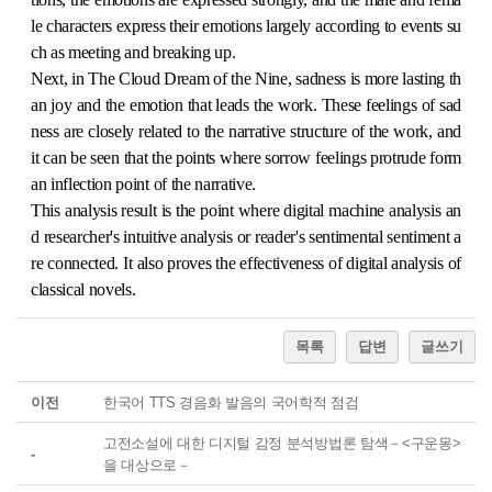
le characters express their emotions largely according to events su
ch as meeting and breaking up.
Next, in The Cloud Dream of the Nine, sadness is more lasting th
an joy and the emotion that leads the work. These feelings of sad
ness are closely related to the narrative structure of the work, and
it can be seen that the points where sorrow feelings protrude form
an inflection point of the narrative.
This analysis result is the point where digital machine analysis an
d researcher's intuitive analysis or reader's sentimental sentiment a
re connected. It also proves the effectiveness of digital analysis of
classical novels.
목록
답변
글쓰기
이전
한국어 TTS 경음화 발음의 국어학적 점검
고전소설에 대한 디지털 감정 분석방법론 탐색－<구운몽>
-
을 대상으로－