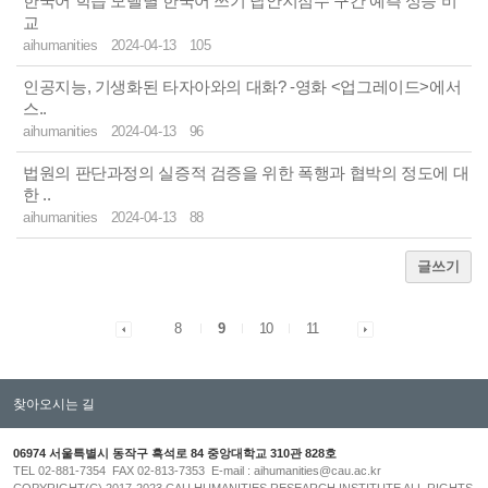
한국어 학습 모델별 한국어 쓰기 답안지점수 구간 예측 성능 비
교
aihumanities
2024-04-13
105
인공지능, 기생화된 타자아와의 대화? -영화 <업그레이드>에서
스..
aihumanities
2024-04-13
96
법원의 판단과정의 실증적 검증을 위한 폭행과 협박의 정도에 대
한 ..
aihumanities
2024-04-13
88
글쓰기
8
9
10
11
찾아오시는 길
06974 서울특별시 동작구 흑석로 84 중앙대학교 310관 828호
TEL 02-881-7354 FAX 02-813-7353 E-mail : aihumanities@cau.ac.kr