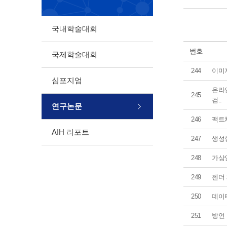
국내학술대회
번호
국제학술대회
244
이미지
심포지엄
온라인
245
검..
연구논문
246
팩트
AIH 리포트
247
생성
248
가상인
249
젠더 
250
데이
251
방언