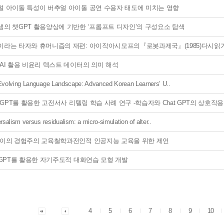
얼 아이돌 특성이 버추얼 아이돌 공연 수용자 태도에 미치는 영향
생의 챗GPT 활용양상에 기반한 ‘프롬프트 디자인’의 구성요소 탐색
이라는 타자와 휴머니즘의 재편: 아이작아시모프의『로봇과제국』(1985)다시읽
AI 활용 비윤리 텍스트 데이터의 의미 해석
volving Language Landscape: Advanced Korean Learners’ U..
t GPT를 활용한 고전서사 리텔링 학습 사례 연구 -학습자와 Chat GPT의 상호작
rsalism versus residualism: a micro-simulation of alter..
듀이의 경험주의 교육철학과전인적 인공지능 교육을 위한 제언
tGPT를 활용한 자기주도적 대화연습 모형 개발
4
5
6
7
8
9
10