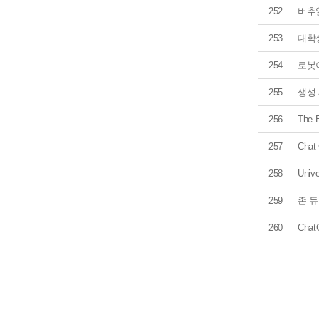
252
버추
253
대학
254
로봇
255
생성 
256
The E
257
Cha
258
Unive
259
존 
260
Cha