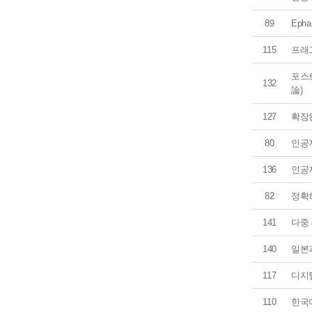
89
Ephar
115
프래
포스
132
論)
127
확장
80
인공
136
인공
82
정확
141
다중
140
일본과
117
디지
110
한국