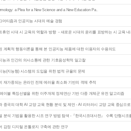
mology: a Plea for a New Science and a New Education Pa..
그머티즘과 인공지능 시대의 예술 경험
트휴먼 시대 시 교육의 역할과 방향 －새로운 시대의 윤리를 표방하는 시 교육 내
된 계획적 행동이론을 통해 본 인공지능 제품에 대한 이용자의 수용의도
지능과 인간의 의사소통에 관한 기호음성학적 일고찰
지능(지능형) 시스템의 도입을 위한 법적 규율의 문제
히 재가중되는 온라인 전체 에러율 최소화 기반의 객체 추적
 레이블 특징선별을 위한 이주개체 정제연산 기반 다중 개체군 유전 알고리즘
 중국의 대학 AI 교양 교육 현황 분석 및 제언 - AI 리터러시 교양 교육 중심으로 
털 분석 기법을 활용한 시조 연구 방법 탐색 -『한국시조대사전』 수록 단형시조
어 감정 디지털 온톨로지 구축에 관한 연구