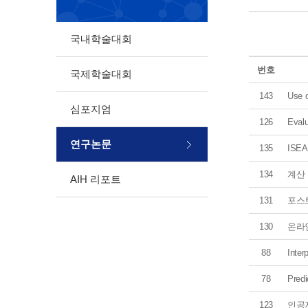
국내학술대회
번호
국제학술대회
143
Use o
심포지엄
126
Evalu
연구논문
135
ISE
134
계산
AIH 리포트
131
포스
130
온라
88
Inter
78
Predi
123
인공