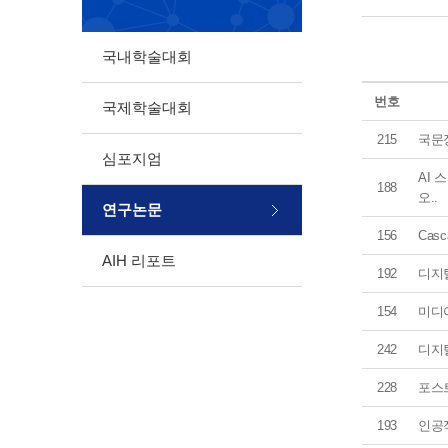
국내학술대회
번호
국제학술대회
215
국문
심포지엄
AI 
188
오..
연구논문
156
Casca
AIH 리포트
192
디지
154
미디
242
디지털
228
포스
193
인공