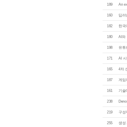
189
An ex
160
딥러
182
한국
180
AI
198
유튜
171
AI 
165
4차
187
게임
161
기술매
238
Den
219
구성
255
생성 